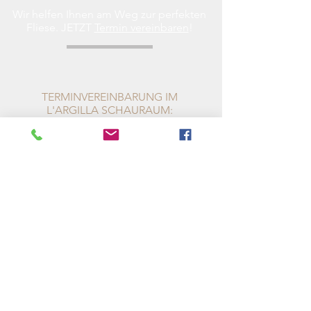
Wir helfen Ihnen am Weg zur perfekten
Fliese. JETZT
Termin vereinbaren
!
TERMINVEREINBARUNG IM
L'ARGILLA SCHAURAUM:
info@fliesen.at
Geöffnet:
Mo. bis Fr. 10:00 - 18:00
&
Sa. 10:30 -
14:00
Tel.:
+43 1 533 80 74
;
Fax.:
+43 533 80 74 - 74